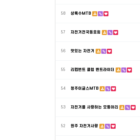
58
상록수MTB
57
자전거전국동호회
56
맛있는 자전거
55
리컴번트 클럽 벤트라이더
54
청주이글스MTB
53
자전거를 사랑하는 모퉁아리
52
원주 자전거사랑