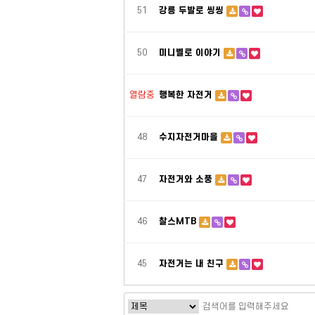
51
강릉 두발로 씽씽
50
미니벨로 이야기
열람중
행복한 자전거
48
수지자전거마을
47
자전거와 소풍
46
찰스MTB
45
자전거는 내 친구