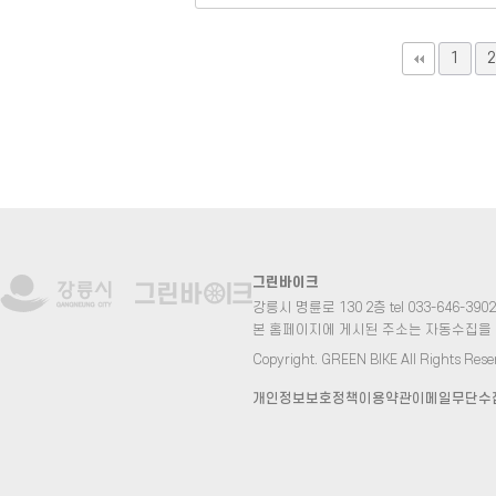
맨끝
1
2
그린바이크
강릉시 명륜로 130 2층 tel 033-646-3902 fa
본 홈페이지에 게시된 주소는 자동수집을
Copyright. GREEN BIKE All Rights Rese
개인정보보호정책
이용약관
이메일무단수