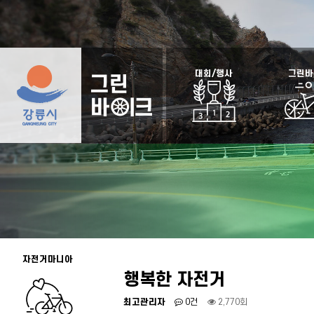
대회/행사
그린바
자전거마니아
행복한 자전거
최고관리자
0건
2,770회