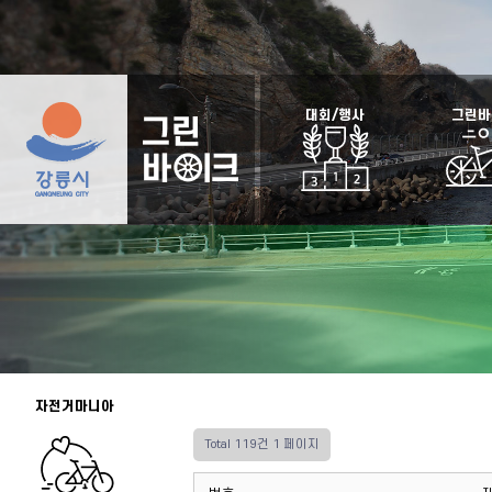
대회/행사
그린바
자전거마니아
Total 119건
1 페이지