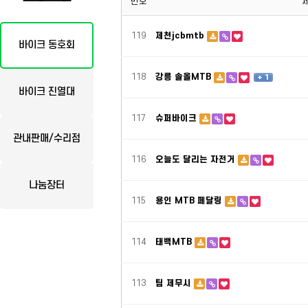
번호
119
제천jcbmtb
바이크 동호회
118
강릉 솔올MTB
+ 1
바이크 진열대
117
슈퍼바이크
관내판매/수리점
116
오늘도 달리는 자전거
나눔장터
115
용인 MTB 페달링
114
태백MTB
113
팀 제무시