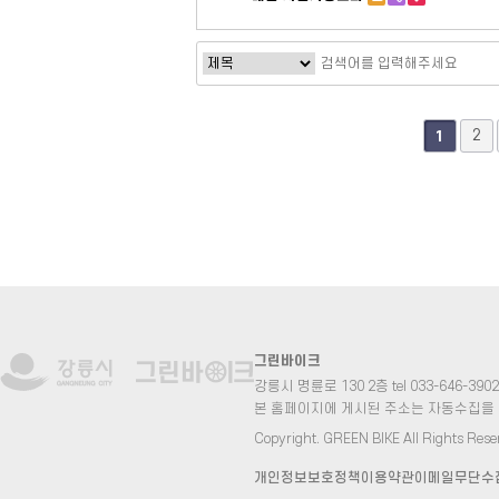
맨끝
2
1
그린바이크
강릉시 명륜로 130 2층 tel 033-646-3902 fa
본 홈페이지에 게시된 주소는 자동수집을
Copyright. GREEN BIKE All Rights Rese
개인정보보호정책
이용약관
이메일무단수