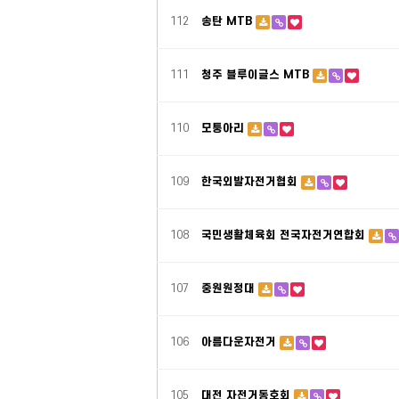
112
송탄 MTB
111
청주 블루이글스 MTB
110
모퉁아리
109
한국외발자전거협회
108
국민생활체육회 전국자전거연합회
107
중원원정대
106
아름다운자전거
105
대전 자전거동호회