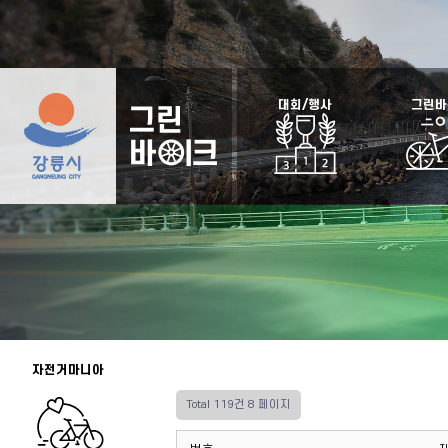
대회/행사
그린바
자전거마니아
Total 119건
8 페이지