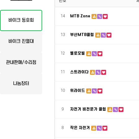
번호
14
MTB Zone
바이크 동호회
13
부산MTB클럽
바이크 진열대
12
벨로모빌
관내판매/수리점
11
스트라이다
나눔장터
10
위라이드
9
자전거 비전문가 클럽
8
작은 자전거