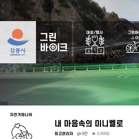
대회/행사
그린바
자전거마니아
내 마음속의 미니벨로
최고관리자
0건
3,068회