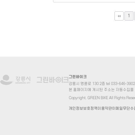
1
그린바이크
강릉시 명륜로 130 2층 tel 033-646-3902 fa
본 홈페이지에 게시된 주소는 자동수집을
Copyright. GREEN BIKE All Rights Rese
개인정보보호정책
이용약관
이메일무단수