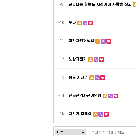
-9
신명나는 한반도 자전거에 사랑을 싣고
-10
도싸
-11
월간자전거생활
-12
노란자전거
-13
이글 자전거
-14
한국산악자전거연맹
-15
자전거 휴게실