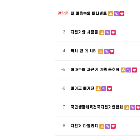
열람중
내 마음속의 미니벨로
-3
자전거와 사람들
-4
픽시 앤 더 시티
-5
아마추어 자전거 여행 동호회
-6
바이크 매거진
-7
국민생활체육전국자전거연합회
-8
자전거 마일리지