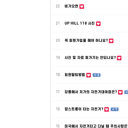
22
비가오면
21
UP HILL 118 사진
20
꼭 회원가입을 해야 하나요?
19
사진 및 자료 퍼가기는 안되나요?
18
회원탈퇴방법
+ 2
17
강릉에서 저가의 자전거대여점은?
+
16
암스트롱이 타는 자전거?
+ 1
15
미국에서 자전거타고 다닐 때 주의사항은