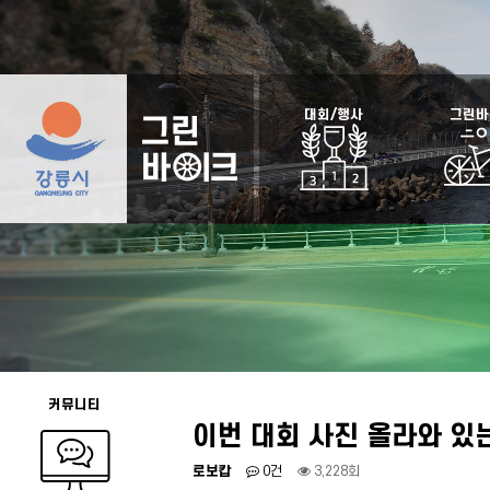
대회/행사
그린바
커뮤니티
이번 대회 사진 올라와 있
로보캅
0건
3,228회