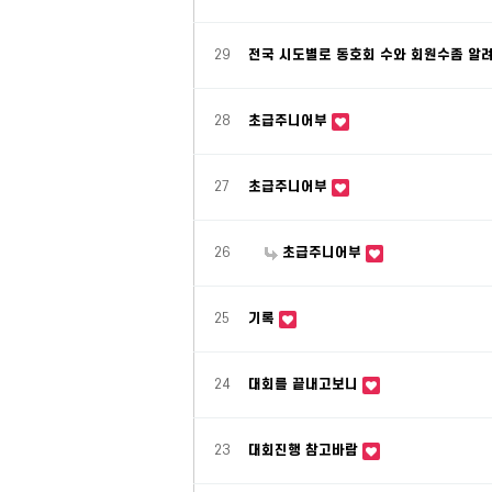
29
전국 시도별로 동호회 수와 회원수좀 알
28
초급주니어부
27
초급주니어부
26
초급주니어부
25
기록
24
대회를 끝내고보니
23
대회진행 참고바람